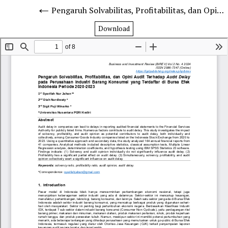
Pengaruh Solvabilitas, Profitabilitas, dan Opini Audit Terhadap Audit Delay pada Perusahaan Industri Barang Konsumsi yang Terdaftar di Bursa Efek Indonesia Periode 2020-2023
Download