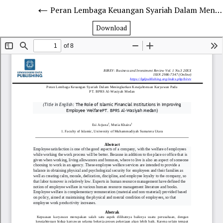
Peran Lembaga Keuangan Syariah Dalam Meningkatkan Kesejahteraan Karyawan Pada PT. BPRS Al-Wasiyah Medan
Download