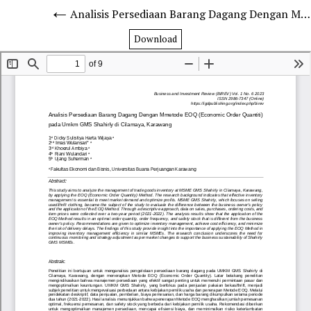
Analisis Persediaan Barang Dagang Dengan Mmetode EOQ (Economic Order Quantiti) pada UMKM GMS Shahirly di Cilamaya, Karawang
Download