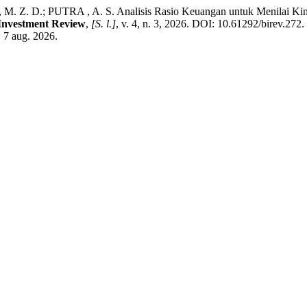
Z. D.; PUTRA , A. S. Analisis Rasio Keuangan untuk Menilai Kine
Investment Review
,
[S. l.]
, v. 4, n. 3, 2026. DOI: 10.61292/birev.272
: 7 aug. 2026.