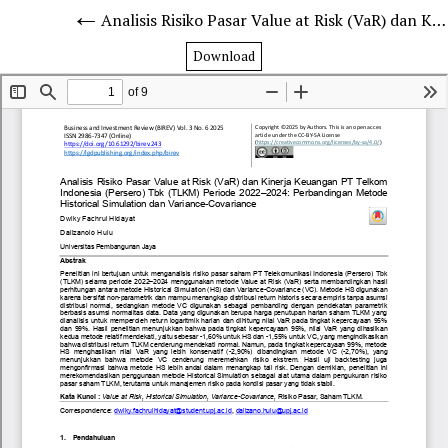
Analisis Risiko Pasar Value at Risk (VaR) dan Kinerja Keuangan PT Telkom Indonesia (Persero) Tbk (TLKM) Periode 2022–2024: Perbandingan Metode Historical Simulation dan Variance-Covariance
Download