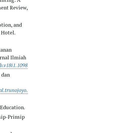
ment Review,
otion, and
 Hotel.
yanan
rnal Ilmiah
mb.v18i1.1098
a dan
al.trunojoyo.
 Education.
sip-Prinsip