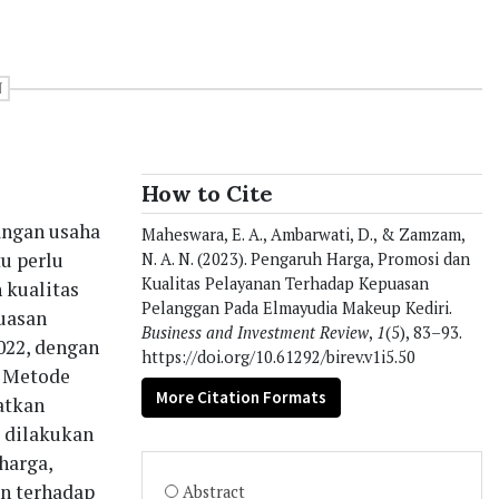
N
How to Cite
angan usaha
Maheswara, E. A., Ambarwati, D., & Zamzam,
u perlu
N. A. N. (2023). Pengaruh Harga, Promosi dan
Kualitas Pelayanan Terhadap Kepuasan
 kualitas
Pelanggan Pada Elmayudia Makeup Kediri.
uasan
Business and Investment Review
,
1
(5), 83–93.
022, dengan
https://doi.org/10.61292/birev.v1i5.50
. Metode
More Citation Formats
atkan
s dilakukan
harga,
an terhadap
Abstract