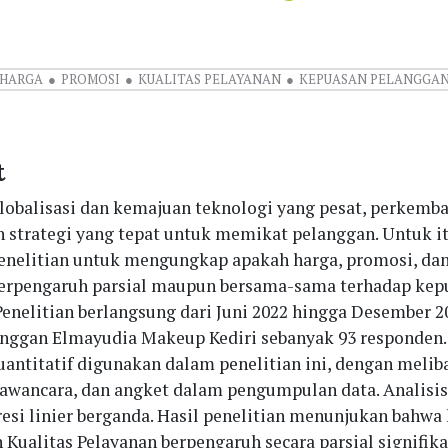
HARGA
PROMOSI
KUALITAS PELAYANAN
KEPUASAN PELANGGA
t
lobalisasi dan kemajuan teknologi yang pesat, perkemb
strategi yang tepat untuk memikat pelanggan. Untuk it
enelitian untuk mengungkap apakah harga, promosi, dan
erpengaruh parsial maupun bersama-sama terhadap kep
Penelitian berlangsung dari Juni 2022 hingga Desember 2
nggan Elmayudia Makeup Kediri sebanyak 93 responden
kuantitatif digunakan dalam penelitian ini, dengan melib
wawancara, dan angket dalam pengumpulan data. Analisi
resi linier berganda. Hasil penelitian menunjukan bahwa 
 Kualitas Pelayanan berpengaruh secara parsial signifik