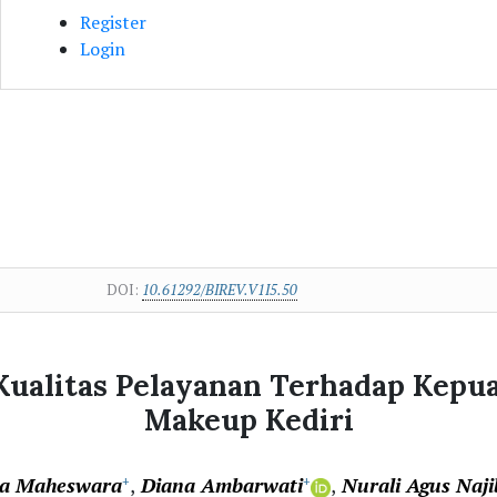
Register
Login
DOI:
10.61292/BIREV.V1I5.50
Kualitas Pelayanan Terhadap Kepu
Makeup Kediri
ia Maheswara
Diana Ambarwati
Nurali Agus Naj
+
+