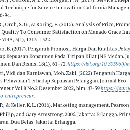
cal Technique for Service Innovation. California Manage
66-94.
R., Oroh, S. G., & Roring, F. (2015). Analysis of Price, Prom
e Quality To Consumer Satisfaction on Manado Grace Inn
EMBA, 3(1), 1313–1322.
o, B. (2017). Pengaruh Promosi, Harga Dan Kualitas Pela
ap Kepuasan Konsumen Pada Titipan Kilat JNE Medan. Ju
men Dan Bisnis, 18(1), 61–72.
https://doi.org/10.30596/ji
ti, Vidi dan Kurniawan, Moh. Zaki. (2022) Pengaruh Harg
as Pelayanan Terhadap Kepuasan Pelanggan. Journal Eco-
reneur Vol.8 No.2 Desember 2022, hlm. 47-59
https://journ
co-entrepreneur
.
 P., & Keller, K. L. (2016). Marketing management. Pearson
 Philip, and Gary Armstrong. 2006. Jakarta: Erlangga. Prin
an. Dua Belas. Jakarta: Erlangga.