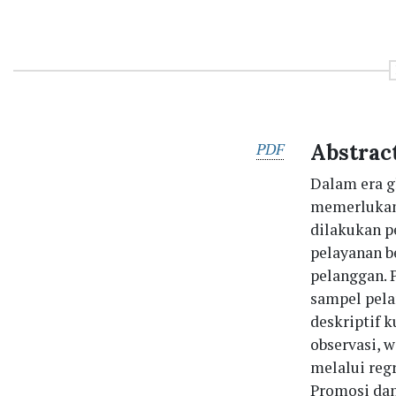
PDF
Abstrac
Dalam era g
memerlukan 
dilakukan p
pelayanan b
pelanggan. 
sampel pela
deskriptif 
observasi, 
melalui reg
Promosi dan