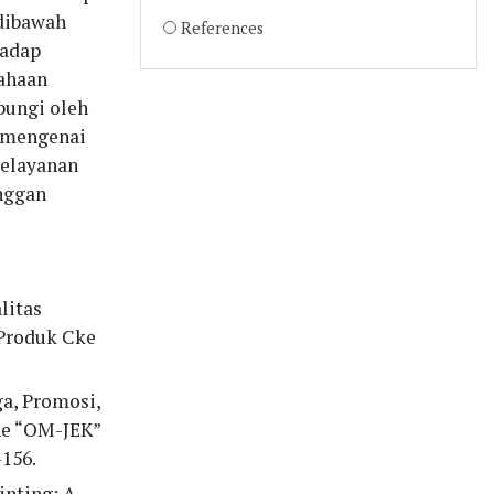
 dibawah
References
hadap
sahaan
bungi oleh
 mengenai
pelayanan
nggan
alitas
Produk Cke
ga, Promosi,
ne “OM-JEK”
–156.
rinting: A