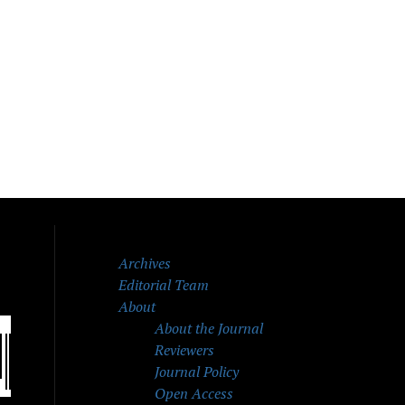
Archives
Editorial Team
About
About the Journal
Reviewers
Journal Policy
Open Access