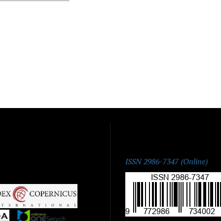
ISSN:
ISSN 2986-7347 (Online)
|
|