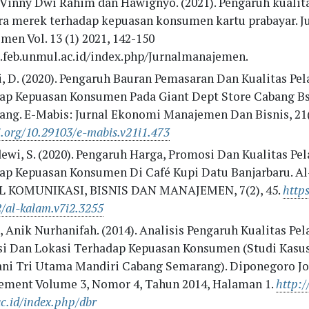
, Vinny Dwi Rahim dan Hawignyo. (2021). Pengaruh kualit
tra merek terhadap kepuasan konsumen kartu prabayar. J
en Vol. 13 (1) 2021, 142-150
l.feb.unmul.ac.id/index.php/Jurnalmanajemen.
i, D. (2020). Pengaruh Bauran Pemasaran Dan Kualitas Pe
ap Kepuasan Konsumen Pada Giant Dept Store Cabang B
ang. E-Mabis: Jurnal Ekonomi Manajemen Dan Bisnis, 21(
i.org/10.29103/e-mabis.v21i1.473
ewi, S. (2020). Pengaruh Harga, Promosi Dan Kualitas Pe
ap Kepuasan Konsumen Di Café Kupi Datu Banjarbaru. A
 KOMUNIKASI, BISNIS DAN MANAJEMEN, 7(2), 45.
https
/al-kalam.v7i2.3255
 Anik Nurhanifah. (2014). Analisis Pengaruh Kualitas Pel
i Dan Lokasi Terhadap Kepuasan Konsumen (Studi Kasus
ni Tri Utama Mandiri Cabang Semarang). Diponegoro Jo
ment Volume 3, Nomor 4, Tahun 2014, Halaman 1.
http:/
c.id/index.php/dbr