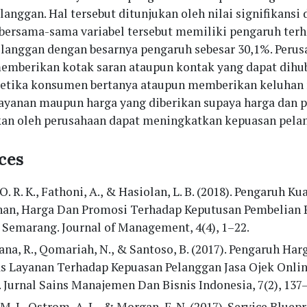
anggan. Hal tersebut ditunjukan oleh nilai signifikansi
a bersama-sama variabel tersebut memiliki pengaruh ter
langgan dengan besarnya pengaruh sebesar 30,1%. Peru
emberikan kotak saran ataupun kontak yang dapat dihu
etika konsumen bertanya ataupun memberikan keluhan
layanan maupun harga yang diberikan supaya harga dan 
kan oleh perusahaan dapat meningkatkan kepuasan pela
ces
 O. R. K., Fathoni, A., & Hasiolan, L. B. (2018). Pengaruh Ku
nan, Harga Dan Promosi Terhadap Keputusan Pembelian 
 Semarang. Journal of Management, 4(4), 1–22.
na, R., Qomariah, N., & Santoso, B. (2017). Pengaruh Har
as Layanan Terhadap Kepuasan Pelanggan Jasa Ojek Onli
 Jurnal Sains Manajemen Dan Bisnis Indonesia, 7(2), 137
 M. J., Ostrom, A. L., & Morgan, F. N. (2017). Service Bluep