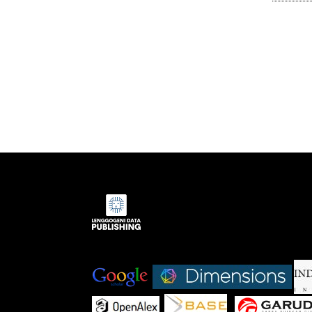
Indexed by:
|
|
|
|