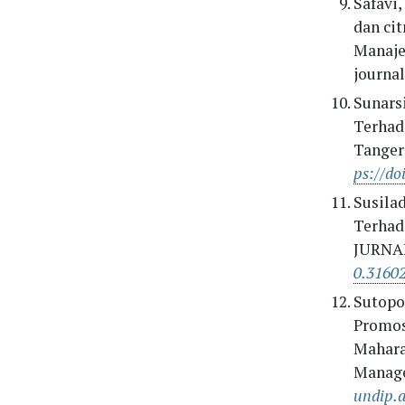
Safavi
dan ci
Manajem
journa
Sunars
Terhad
Tanger
ps://do
Susilad
Terhad
JURNAL
0.31602
Sutopo,
Promos
Mahara
Manage
undip.a