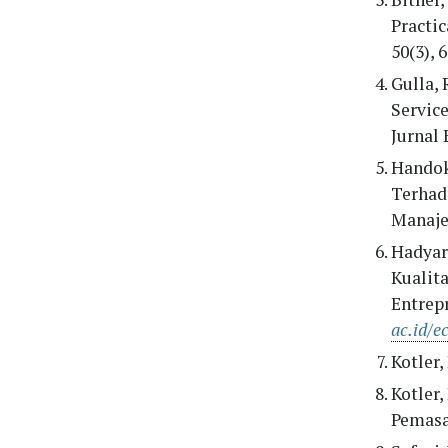
Practi
50(3), 
Gulla, 
Servic
Jurnal 
Handok
Terhad
Manaje
Hadyar
Kualit
Entrep
ac.id/e
Kotler,
Kotler,
Pemasar