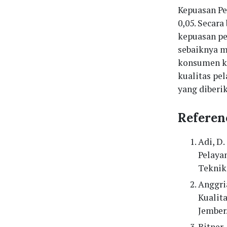
Kepuasan Pel
0,05. Secar
kepuasan pe
sebaiknya m
konsumen k
kualitas pe
yang diberi
Referen
Adi, D.
Pelaya
Teknik
Anggria
Kualit
Jember.
Bitner,