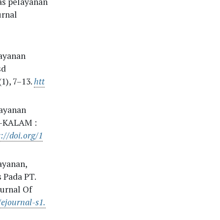
as pelayanan
urnal
layanan
sd
1), 7–13.
htt
layanan
l-KALAM :
://doi.org/1
ayanan,
 Pada PT.
urnal Of
/ejournal-s1.