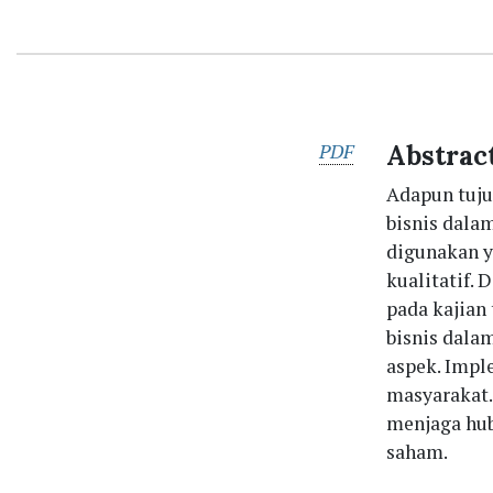
PDF
Abstrac
Adapun tuju
bisnis dala
digunakan y
kualitatif.
pada kajian
bisnis dala
aspek. Impl
masyarakat.
menjaga hub
saham.