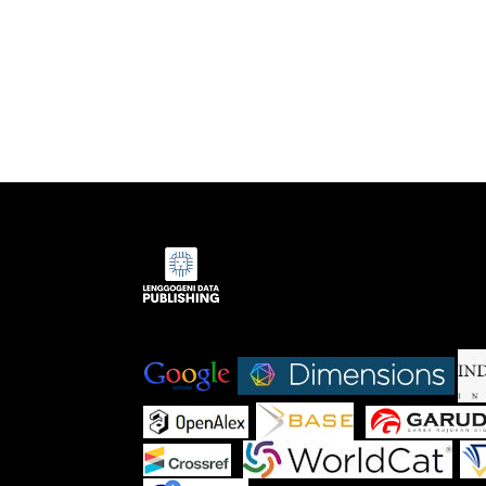
Indexed by:
|
|
|
|
|
|