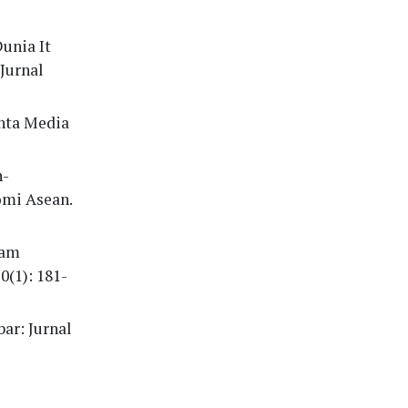
Dunia It
Jurnal
ahta Media
n-
omi Asean.
lam
(1): 181-
bar: Jurnal