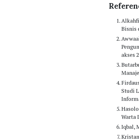
Referen
Alkahfi
Bisnis 
Awwaabi
Pengum
akses 
Butarbu
Manaje
Firdaus
Studi 
Informa
Hasoloa
Warta 
Iqbal, 
Kristan