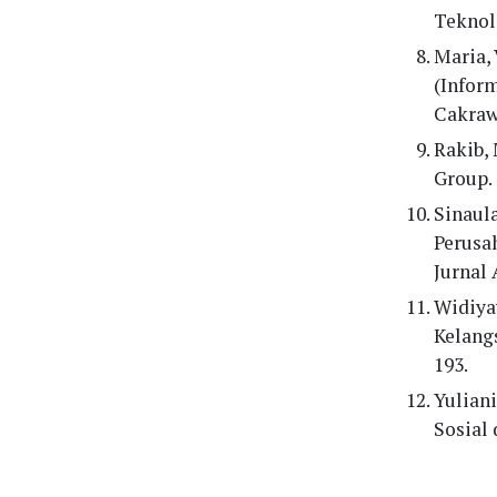
Teknol
Maria, 
(Infor
Cakrawa
Rakib, 
Group.
Sinaula
Perusa
Jurnal 
Widiyaw
Kelang
193.
Yuliani
Sosial 