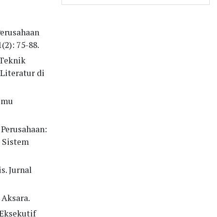
 Perusahaan
(2): 75-88.
 Teknik
iteratur di
Ilmu
m Perusahaan:
h Sistem
s. Jurnal
 Aksara.
 Eksekutif