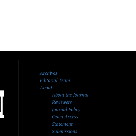
Archives
Editorial Team
About
About the Journal
Reviewers
Journal Policy
Open Access
Statement
Submissions