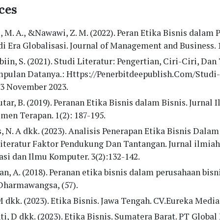
ces
, M. A., &Nawawi, Z. M. (2022). Peran Etika Bisnis dalam
di Era Globalisasi. Journal of Management and Business. 1
in, S. (2021). Studi Literatur: Pengertian, Ciri-Ciri, Dan
pulan Datanya.: Https://Penerbitdeepublish.Com/Studi-L
23 November 2023.
tar, B. (2019). Peranan Etika Bisnis dalam Bisnis. Jurnal 
men Terapan. 1(2): 187-195.
, N. A dkk. (2023). Analisis Penerapan Etika Bisnis Dala
Literatur Faktor Pendukung Dan Tantangan. Jurnal ilmia
si dan Ilmu Komputer. 3(2):132-142.
n, A. (2018). Peranan etika bisnis dalam perusahaan bisni
Dharmawangsa, (57).
M dkk. (2023). Etika Bisnis. Jawa Tengah. CV.Eureka Media
ti, D dkk. (2023). Etika Bisnis. Sumatera Barat. PT Global