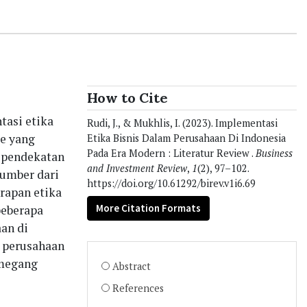
How to Cite
tasi etika
Rudi, J., & Mukhlis, I. (2023). Implementasi
de yang
Etika Bisnis Dalam Perusahaan Di Indonesia
Pada Era Modern : Literatur Review .
Business
n pendekatan
and Investment Review
,
1
(2), 97–102.
sumber dari
https://doi.org/10.61292/birev.v1i6.69
rapan etika
More Citation Formats
beberapa
an di
u perusahaan
emegang
Abstract
References