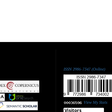
ISSN:
ISSN 2986-7347 (Online)
|
|
View My Stats
|