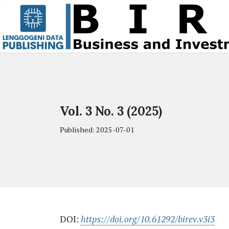
Skip to main content
Skip to main navigation menu
Skip to site footer
Vol. 3 No. 3 (2025)
Published:
2025-07-01
DOI:
https://doi.org/10.61292/birev.v3i3