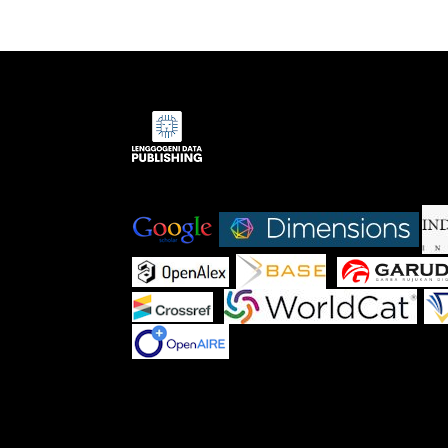
Indexed by:
|
|
|
|
|
|