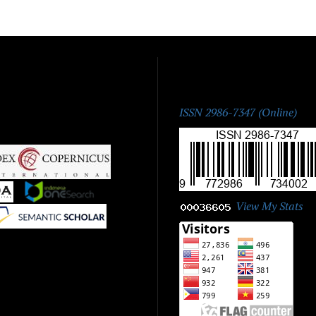
ISSN:
ISSN 2986-7347 (Online)
|
|
View My Stats
|